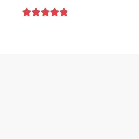




