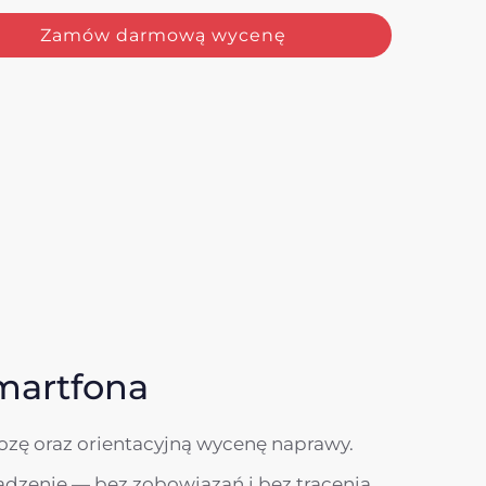
Zamów darmową wycenę
martfona
zę oraz orientacyjną wycenę naprawy.
ądzenie — bez zobowiązań i bez tracenia