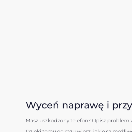
Wyceń naprawę i prz
Masz uszkodzony telefon? Opisz problem 
Dzięki temu od razu wiesz, jakie są możli