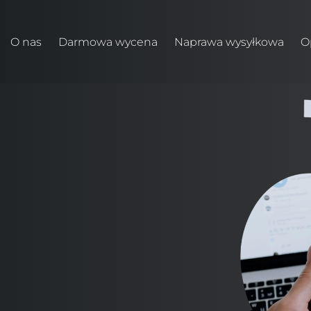
O nas
Darmowa wycena
Naprawa wysyłkowa
O