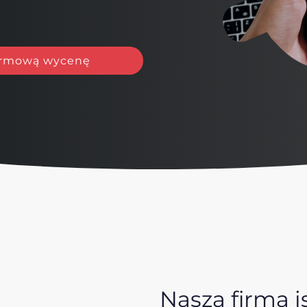
rmową wycenę
Nasza firma i