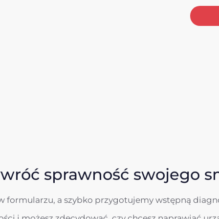
ywróć sprawność swojego s
w formularzu, a szybko przygotujemy wstępną diagno
wości i możesz zdecydować, czy chcesz naprawiać urz