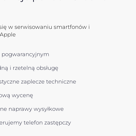
się w serwisowaniu smartfonów i
 Apple
 pogwarancyjnym​
ą i rzetelną obsługę​
tyczne zaplecze techniczne ​
wą wycenę​
ne naprawy wysyłkowe​
erujemy telefon zastępczy​